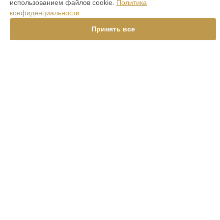
использованием файлов cookie.
Политика
Контакты
конфиденциальности
Карта сайта
Принять все
КОНТАКТЫ
+7 (800) 302-39-08
Ежедневно с 09:00 до 21:00
г. Екатеринбург, улица 8 Марта, 46
info@leupold-services.ru
Политика конфиденциальности
Способы оплаты
Наш центр специализируется на ремонте и техническом
обслуживании устройств Leupold. Хотя мы и не
представляем официальный сервис Leupold, мы
предлагаем высококачественные услуги постгарантийного
ремонта, включая диагностику, техническое обслуживание
и настройку различных продуктов . Обратите внимание, что
цены, указанные на нашем сайте, не являются